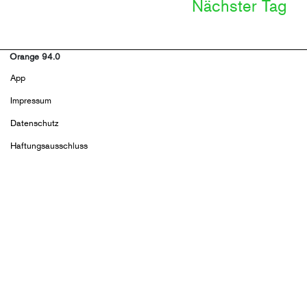
Nächster Tag
Orange 94.0
Footer
App
menu
Impressum
Datenschutz
Haftungsausschluss