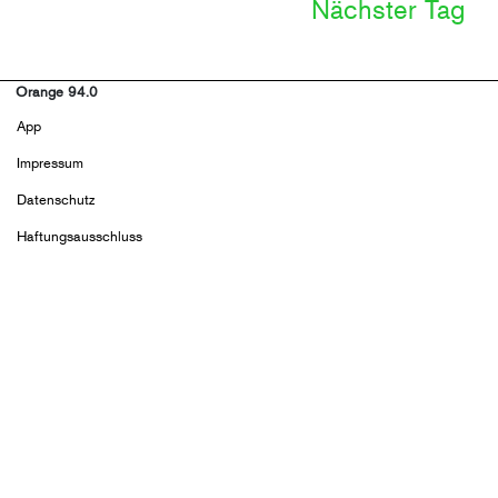
Nächster Tag
Orange 94.0
Footer
App
menu
Impressum
Datenschutz
Haftungsausschluss