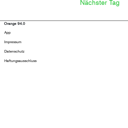
Nächster Tag
Orange 94.0
Footer
App
menu
Impressum
Datenschutz
Haftungsausschluss